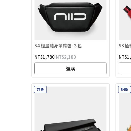
S4 輕量隨身單肩包-３色
S3 
NT$1,780
NT$2,180
NT$1
選購
76折
84折