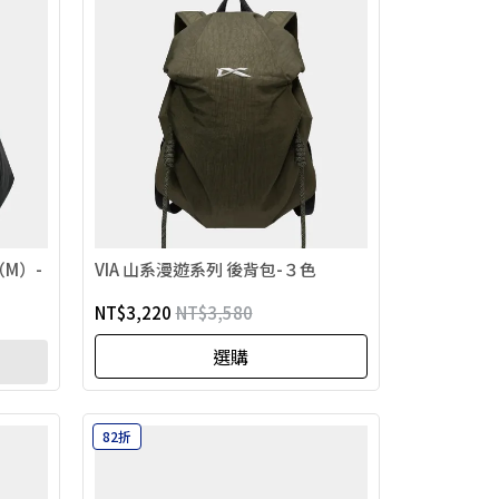
（M）-
VIA 山系漫遊系列 後背包-３色
NT$3,220
NT$3,580
選購
82折