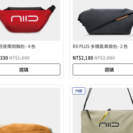
極輕便兩用胸包-４色
R0 PLUS 多機能單肩包-２色
,330
NT$1,680
NT$2,180
NT$2,880
選購
選購
79折