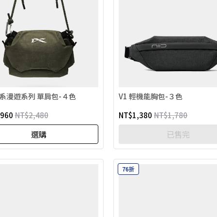
 山系漫遊系列 單肩包-４色
V1 輕機能胸包-３色
,960
NT$2,480
NT$1,380
NT$1,780
選購
已售完
76折