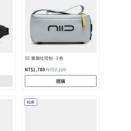
S5 單肩吐司包-３色
NT$1,780
NT$2,180
選購
81折