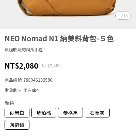
1
/
15
NEO Nomad N1 納美斜背包-５色
最懂收納的斜背小包！
NT$2,080
NT$2,480
商品編號:
788046183580
供貨狀況:
尚有庫存
顏色
砂岩白
琥珀橘
菱格黑
石墨灰
薄荷綠