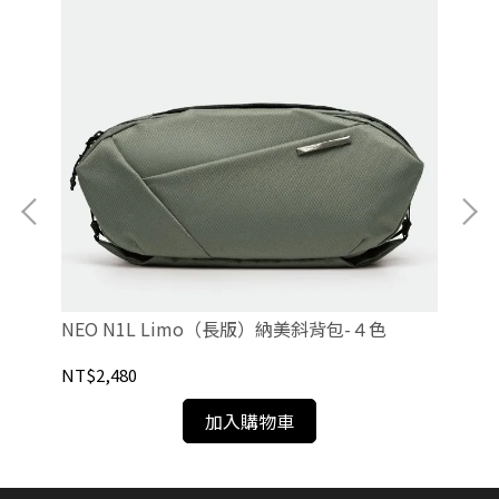
NEO N1L Limo（長版）納美斜背包-４色
NE
NT$2,480
NT
加入購物車