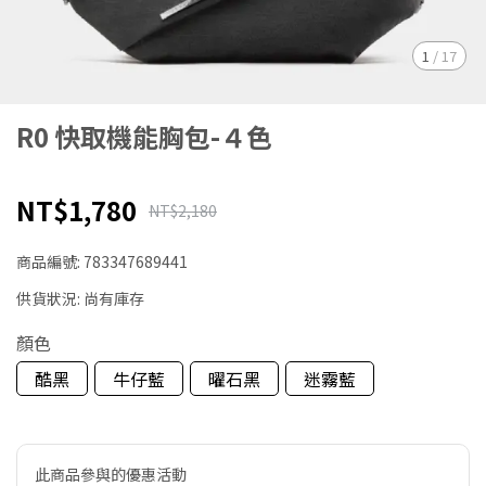
1
/
17
R0 快取機能胸包-４色
NT$1,780
NT$2,180
商品編號:
783347689441
供貨狀況:
尚有庫存
顏色
酷黑
牛仔藍
曜石黑
迷霧藍
此商品參與的優惠活動