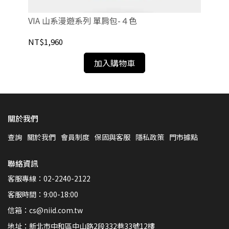
VIA 山系漫遊系列 單肩包-４色
VI
NT$1,960
NT
加入購物車
關於我們
查詢
關於我們
會員制度
保固與客服
隱私政策
門市據點
聯絡資訊
客服專線：02-2240-2122
客服時間：9:00-18:00
信箱：cs@niid.com.tw
地址：新北市中和區中山路2段332巷33號12樓