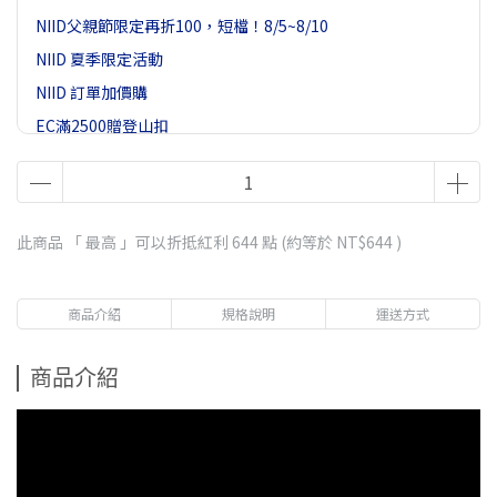
NIID父親節限定再折100，短檔！8/5~8/10
NIID 夏季限定活動
NIID 訂單加價購
EC滿2500贈登山扣
此商品 「 最高 」可以折抵紅利
644
點 (約等於
NT$644
)
商品介紹
規格說明
運送方式
商品介紹