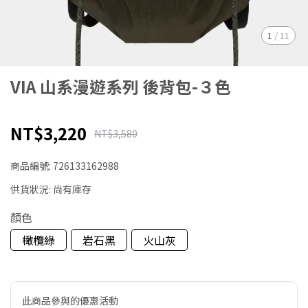
1
/
11
VIA 山系漫遊系列 後背包-３色
NT$3,220
NT$3,580
商品編號:
726133162988
供貨狀況:
尚有庫存
顏色
橄欖綠
岩石黑
火山灰
此商品參與的優惠活動