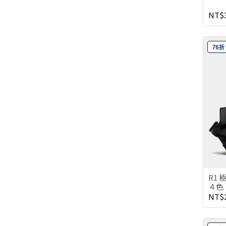
NT$3
76折
R1
４色
NT$2