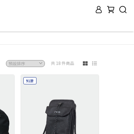
共 18 件商品
91折