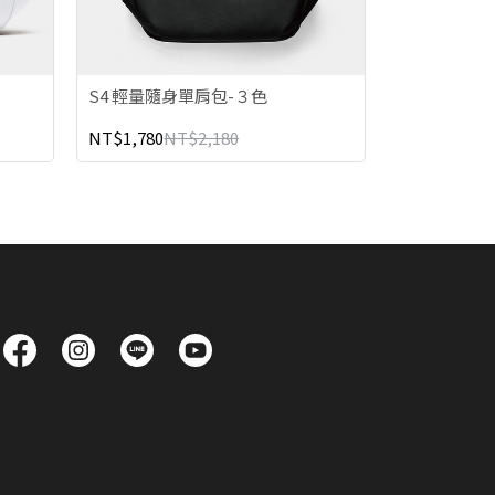
S4 輕量隨身單肩包-３色
NT$1,780
NT$2,180