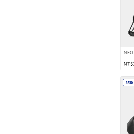
NEO
NT$1
85折