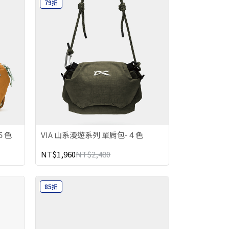
79折
-５色
VIA 山系漫遊系列 單肩包-４色
NT$1,960
NT$2,480
85折