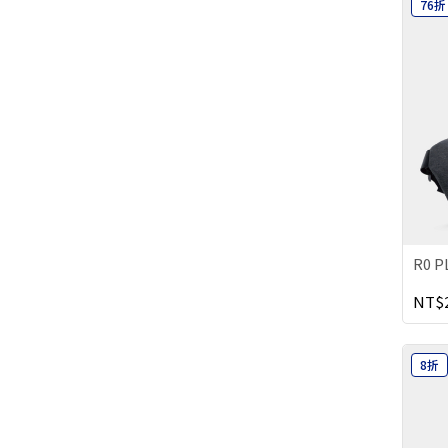
76折
R0 
NT$2
8折