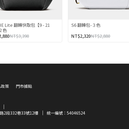
HE Lite 翻轉快取包【9 - 21
S6 翻轉包-３色
-２色
,880
NT$3,390
NT$2,320
NT$2,880
私政策
門市據點
2段332巷33號12樓
統一編號：54046524