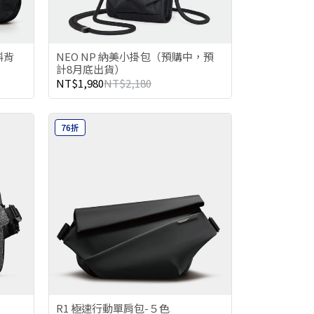
斜背
NEO NP 納美小掛包（預購中，預
計8月底出貨）
NT$1,980
NT$2,180
76折
R1 極速行動單肩包-５色