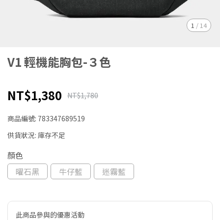
1
/
14
V1 輕機能胸包-３色
NT$1,380
NT$1,780
商品編號:
783347689519
供貨狀況:
庫存不足
顏色
曜石黑
牛仔藍
迷霧藍
此商品參與的優惠活動